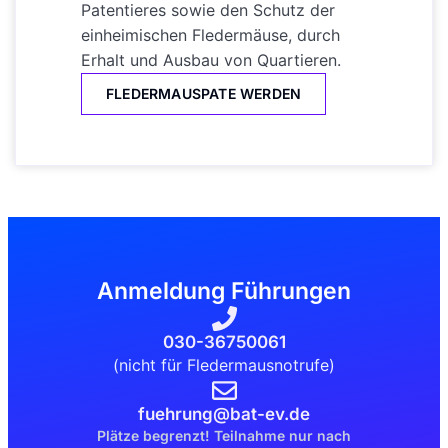
Patentieres sowie den Schutz der
einheimischen Fledermäuse, durch
Erhalt und Ausbau von Quartieren.
FLEDERMAUSPATE WERDEN
Anmeldung Führungen
030-36750061
(nicht für Fledermausnotrufe)
fuehrung@bat-ev.de
Plätze begrenzt! Teilnahme nur nach