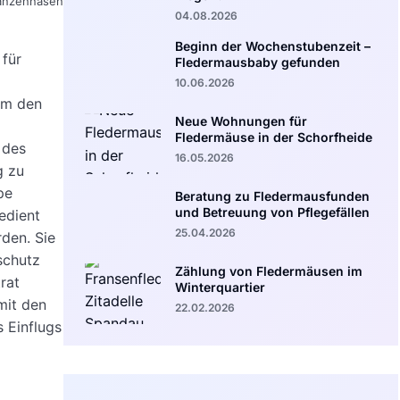
Lanzennasen
04.08.2026
Beginn der Wochenstubenzeit –
 für
Fledermausbaby gefunden
10.06.2026
 um den
Neue Wohnungen für
Fledermäuse in der Schorfheide
 des
16.05.2026
g zu
pe
Beratung zu Fledermausfunden
und Betreuung von Pflegefällen
edient
25.04.2026
den. Sie
schutz
Zählung von Fledermäusen im
rat
Winterquartier
mit den
22.02.2026
 Einflugs