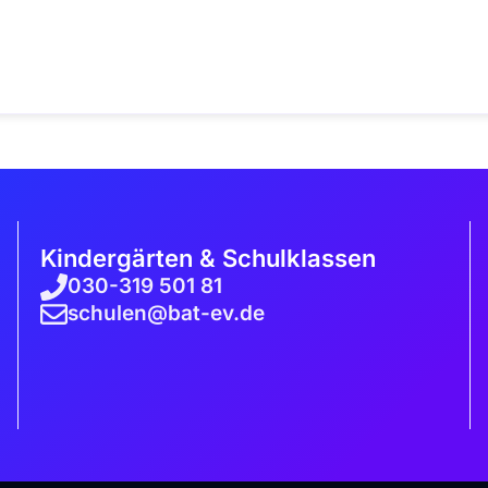
Kindergärten & Schulklassen
030-319 501 81
schulen@bat-ev.de