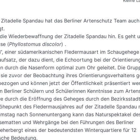
Kleine 
 Zitadelle Spandau hat das Berliner Artenschutz Team auch
t.
f die Wiederbewaffnung der Zitadelle Spandau hin. Es geht
se (
Phyllostomus discolor
) .
n“, einer südamerikanischen Fledermausart im Schaugehege
aufsatz, der dazu dient, die Echoortung bei der Orientierun
en durch die Nasenform optimal zum Ohr geleitet. Die Grup
ie zuvor der Beobachtung ihres Orientierungsverhaltens g
ezogen und können jetzt der Öffentlichkeit präsentiert wer
en Berliner Schülern und Schülerinnen Kenntnisse zum Arten
re durch die Eröffnung des Geheges durch den Bezirksstadt
öhepunkt des Fledermausjahres auf der Zitadelle Spandau 
amstag nach Sonnenuntergang kann das Naturspektakel des
sematten und Wehrgänge bei den Führungen des Berliner
eherbergt eines der bedeutendsten Winterquartiere für 12
sche Bedeutung.