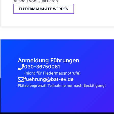
Ausbau von Quartieren.
FLEDERMAUSPATE WERDEN
Anmeldung Führungen
030-36750061
(nicht für Fledermausnotrufe)
fuehrung@bat-ev.de
Plätze begrenzt! Teilnahme nur nach Bestätigung!