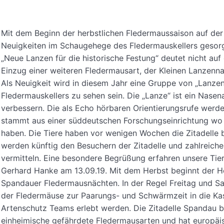
Mit dem Beginn der herbstlichen Fledermaussaison auf der
Neuigkeiten im Schaugehege des Fledermauskellers gesorg
„Neue Lanzen für die historische Festung“ deutet nicht au
Einzug einer weiteren Fledermausart, der Kleinen Lanzenna
Als Neuigkeit wird in diesem Jahr eine Gruppe von „Lanze
Fledermauskellers zu sehen sein. Die „Lanze“ ist ein Nasen
verbessern. Die als Echo hörbaren Orientierungsrufe werd
stammt aus einer süddeutschen Forschungseinrichtung wo s
haben. Die Tiere haben vor wenigen Wochen die Zitadelle b
werden künftig den Besuchern der Zitadelle und zahlreich
vermitteln. Eine besondere Begrüßung erfahren unsere Tie
Gerhard Hanke am 13.09.19. Mit dem Herbst beginnt der H
Spandauer Fledermausnächten. In der Regel Freitag und S
der Fledermäuse zur Paarungs- und Schwärmzeit in die Ka
Artenschutz Teams erlebt werden. Die Zitadelle Spandau b
einheimische gefährdete Fledermausarten und hat europäi