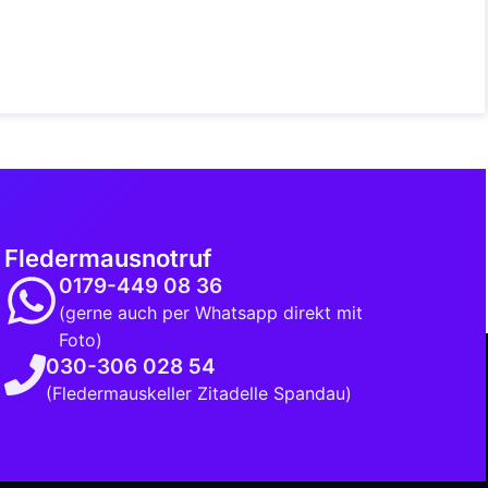
Fledermausnotruf
0179-449 08 36
(gerne auch per Whatsapp direkt mit
Foto)
030-306 028 54
(Fledermauskeller Zitadelle Spandau)